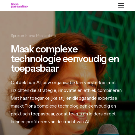
Lezingen
Spreker Fiona Passantino
Over
Maak complexe
Contact
technologie eenvoudig en
toepasbaar
Ontdek hoe AI jouw organisatie kan versterken met
inzichten die strategie, innovatie en ethiek combineren.
Met haar toegankelijke stijl en diepgaande expertise
maakt Fiona complexe technologieën eenvoudig en
praktisch toepasbaar, zodat teams en leiders direct
kunnen profiteren van de kracht van AI.